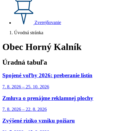
Zverejňovanie
Úvodná stránka
Obec Horný Kalník
Úradná tabuľa
Spojené voľby 2026: preberanie listín
7. 8.
2026
–
25. 10.
2026
Zmluva o prenájme reklamnej plochy
7. 8.
2026
–
22. 8.
2026
Zvýšené riziko vzniku požiaru