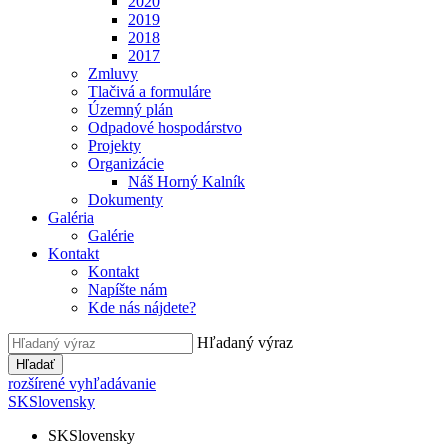
2020
2019
2018
2017
Zmluvy
Tlačivá a formuláre
Územný plán
Odpadové hospodárstvo
Projekty
Organizácie
Náš Horný Kalník
Dokumenty
Galéria
Galérie
Kontakt
Kontakt
Napíšte nám
Kde nás nájdete?
Hľadaný výraz
Hľadať
rozšírené vyhľadávanie
SK
Slovensky
SK
Slovensky