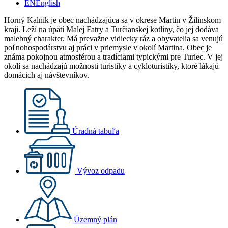
EN
English
Horný Kalník je obec nachádzajúca sa v okrese Martin v Žilinskom
kraji. Leží na úpätí Malej Fatry a Turčianskej kotliny, čo jej dodáva
malebný charakter. Má prevažne vidiecky ráz a obyvatelia sa venujú
poľnohospodárstvu aj práci v priemysle v okolí Martina. Obec je
známa pokojnou atmosférou a tradíciami typickými pre Turiec. V jej
okolí sa nachádzajú možnosti turistiky a cykloturistiky, ktoré lákajú
domácich aj návštevníkov.
Úradná tabuľa
Vývoz odpadu
Územný plán