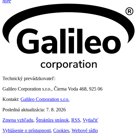
hore
Technický prevádzkovateľ:
Galileo Corporation s.r.o., Čierna Voda 468, 925 06
Kontakt:
Galileo Corporation s.r.o.
Posledná aktualizácia: 7. 8. 2026
Zmena vzhľadu
,
Štruktúra stránok
,
RSS
,
Vytlačiť
Vyhlásenie o prístupnosti
,
Cookies
,
Webové sídlo