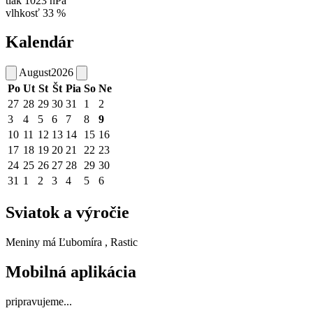
tlak
1023 hPa
vlhkosť
33 %
Kalendár
August
2026
Po
Ut
St
Št
Pia
So
Ne
27
28
29
30
31
1
2
3
4
5
6
7
8
9
10
11
12
13
14
15
16
17
18
19
20
21
22
23
24
25
26
27
28
29
30
31
1
2
3
4
5
6
Sviatok a výročie
Meniny má
Ľubomíra
, Rastic
Mobilná aplikácia
pripravujeme...