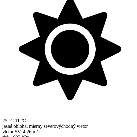
25 °C
11 °C
jasná obloha, mierny severovýchodný vietor
vietor
SV
,
4.26 m/s