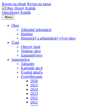
Rovno na obsah
Rovno na menu
Obec
Horný Kalník
Menu
Obec
Základné informácie
História
Historický a urbanistický vývoj obce
Úrad
Obecný úrad
Vedenie obce
Zastupiteľstvo
Samospráva
Aktuality
Kalendár akcií
Úradná tabuľa
Zverejňovanie
2026
2025
2024
2023
2022
2021