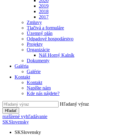
2020
2019
2018
2017
Zmluvy
Tlačivá a formuláre
Územný plán
Odpadové hospodárstvo
Projekty
Organizácie
Náš Horný Kalník
Dokumenty
Galéria
Galérie
Kontakt
Kontakt
Napíšte nám
Kde nás nájdete?
Hľadaný výraz
Hľadať
rozšírené vyhľadávanie
SK
Slovensky
SK
Slovensky