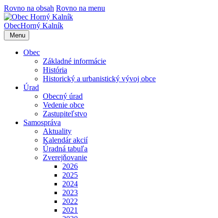
Rovno na obsah
Rovno na menu
Obec
Horný Kalník
Menu
Obec
Základné informácie
História
Historický a urbanistický vývoj obce
Úrad
Obecný úrad
Vedenie obce
Zastupiteľstvo
Samospráva
Aktuality
Kalendár akcií
Úradná tabuľa
Zverejňovanie
2026
2025
2024
2023
2022
2021