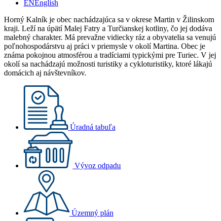
EN
English
Horný Kalník je obec nachádzajúca sa v okrese Martin v Žilinskom
kraji. Leží na úpätí Malej Fatry a Turčianskej kotliny, čo jej dodáva
malebný charakter. Má prevažne vidiecky ráz a obyvatelia sa venujú
poľnohospodárstvu aj práci v priemysle v okolí Martina. Obec je
známa pokojnou atmosférou a tradíciami typickými pre Turiec. V jej
okolí sa nachádzajú možnosti turistiky a cykloturistiky, ktoré lákajú
domácich aj návštevníkov.
Úradná tabuľa
Vývoz odpadu
Územný plán