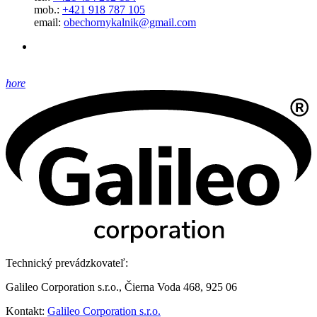
mob.:
+421 918 787 105
email:
obechornykalnik@gmail.com
hore
Technický prevádzkovateľ:
Galileo Corporation s.r.o., Čierna Voda 468, 925 06
Kontakt:
Galileo Corporation s.r.o.