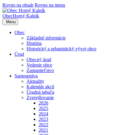
Rovno na obsah
Rovno na menu
Obec
Horný Kalník
Menu
Obec
Základné informácie
História
Historický a urbanistický vývoj obce
Úrad
Obecný úrad
Vedenie obce
Zastupiteľstvo
Samospráva
Aktuality
Kalendár akcií
Úradná tabuľa
Zverejňovanie
2026
2025
2024
2023
2022
2021