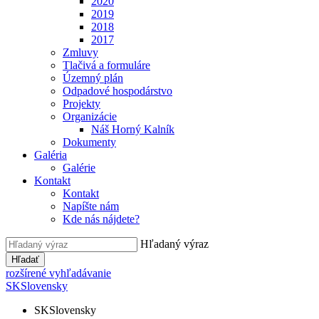
2020
2019
2018
2017
Zmluvy
Tlačivá a formuláre
Územný plán
Odpadové hospodárstvo
Projekty
Organizácie
Náš Horný Kalník
Dokumenty
Galéria
Galérie
Kontakt
Kontakt
Napíšte nám
Kde nás nájdete?
Hľadaný výraz
Hľadať
rozšírené vyhľadávanie
SK
Slovensky
SK
Slovensky