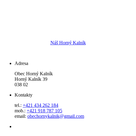
Náš Horný Kalník
Adresa
Obec Horný Kalník
Horný Kalník 39
038 02
Kontakty
tel.:
+421 434 262 184
mob.:
+421 918 787 105
email:
obechornykalnik@gmail.com