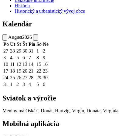
Základné informácie
História
Historický a urbanistický vývoj obce
Kalendár
August
2026
Po
Ut
St
Št
Pia
So
Ne
27
28
29
30
31
1
2
3
4
5
6
7
8
9
10
11
12
13
14
15
16
17
18
19
20
21
22
23
24
25
26
27
28
29
30
31
1
2
3
4
5
6
Sviatok a výročie
Meniny má
Oskár
, Donát, Hartvig, Virgín, Donáta, Virgínia
Mobilná aplikácia