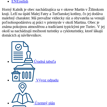
EN
English
Horný Kalník je obec nachádzajúca sa v okrese Martin v Žilinskom
kraji. Leží na úpätí Malej Fatry a Turčianskej kotliny, čo jej dodáva
malebný charakter. Má prevažne vidiecky ráz a obyvatelia sa venujú
poľnohospodárstvu aj práci v priemysle v okolí Martina. Obec je
známa pokojnou atmosférou a tradíciami typickými pre Turiec. V jej
okolí sa nachádzajú možnosti turistiky a cykloturistiky, ktoré lákajú
domácich aj návštevníkov.
Úradná tabuľa
Vývoz odpadu
Územný plán