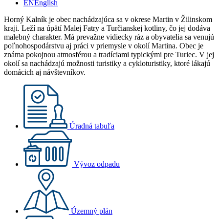
EN
English
Horný Kalník je obec nachádzajúca sa v okrese Martin v Žilinskom
kraji. Leží na úpätí Malej Fatry a Turčianskej kotliny, čo jej dodáva
malebný charakter. Má prevažne vidiecky ráz a obyvatelia sa venujú
poľnohospodárstvu aj práci v priemysle v okolí Martina. Obec je
známa pokojnou atmosférou a tradíciami typickými pre Turiec. V jej
okolí sa nachádzajú možnosti turistiky a cykloturistiky, ktoré lákajú
domácich aj návštevníkov.
Úradná tabuľa
Vývoz odpadu
Územný plán