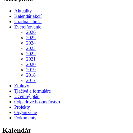
Aktuality
Kalendár akcií
Úradná tabuľa
Zverejňovanie
2026
2025
2024
2023
2022
2021
2020
2019
2018
2017
Zmluvy
Tlačivá a formuláre
Územný plán
Odpadové hospodárstvo
Projekty
Organizácie
Dokumenty
Kalendár