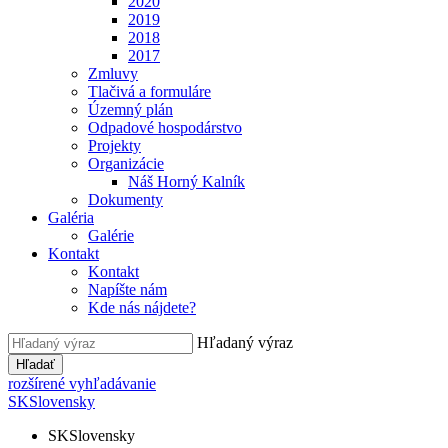
2020
2019
2018
2017
Zmluvy
Tlačivá a formuláre
Územný plán
Odpadové hospodárstvo
Projekty
Organizácie
Náš Horný Kalník
Dokumenty
Galéria
Galérie
Kontakt
Kontakt
Napíšte nám
Kde nás nájdete?
Hľadaný výraz
Hľadať
rozšírené vyhľadávanie
SK
Slovensky
SK
Slovensky