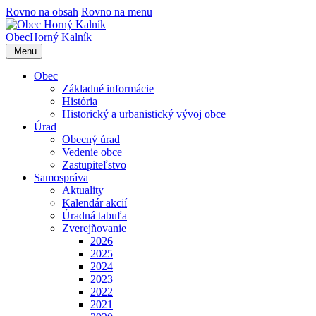
Rovno na obsah
Rovno na menu
Obec
Horný Kalník
Menu
Obec
Základné informácie
História
Historický a urbanistický vývoj obce
Úrad
Obecný úrad
Vedenie obce
Zastupiteľstvo
Samospráva
Aktuality
Kalendár akcií
Úradná tabuľa
Zverejňovanie
2026
2025
2024
2023
2022
2021