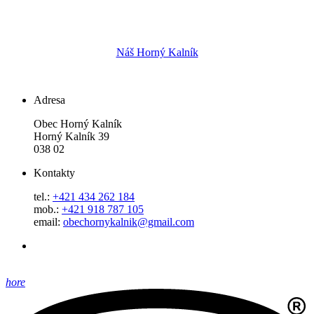
Náš Horný Kalník
Adresa
Obec Horný Kalník
Horný Kalník 39
038 02
Kontakty
tel.:
+421 434 262 184
mob.:
+421 918 787 105
email:
obechornykalnik@gmail.com
hore