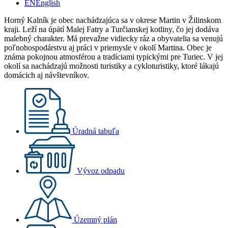
EN
English
Horný Kalník je obec nachádzajúca sa v okrese Martin v Žilinskom
kraji. Leží na úpätí Malej Fatry a Turčianskej kotliny, čo jej dodáva
malebný charakter. Má prevažne vidiecky ráz a obyvatelia sa venujú
poľnohospodárstvu aj práci v priemysle v okolí Martina. Obec je
známa pokojnou atmosférou a tradíciami typickými pre Turiec. V jej
okolí sa nachádzajú možnosti turistiky a cykloturistiky, ktoré lákajú
domácich aj návštevníkov.
Úradná tabuľa
Vývoz odpadu
Územný plán