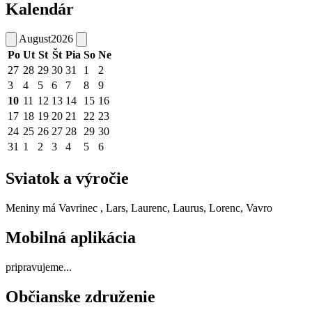
Kalendár
August
2026
Po
Ut
St
Št
Pia
So
Ne
27
28
29
30
31
1
2
3
4
5
6
7
8
9
10
11
12
13
14
15
16
17
18
19
20
21
22
23
24
25
26
27
28
29
30
31
1
2
3
4
5
6
Sviatok a výročie
Meniny má
Vavrinec
, Lars, Laurenc, Laurus, Lorenc, Vavro
Mobilná aplikácia
pripravujeme...
Občianske združenie