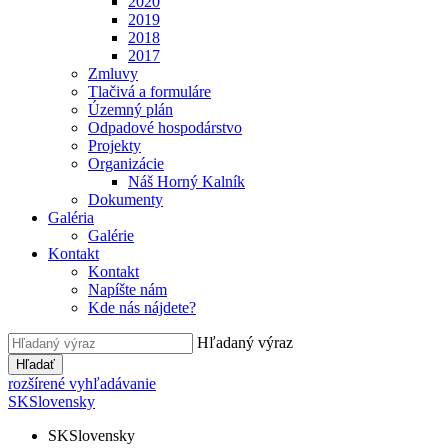
2020
2019
2018
2017
Zmluvy
Tlačivá a formuláre
Územný plán
Odpadové hospodárstvo
Projekty
Organizácie
Náš Horný Kalník
Dokumenty
Galéria
Galérie
Kontakt
Kontakt
Napíšte nám
Kde nás nájdete?
Hľadaný výraz
Hľadať
rozšírené vyhľadávanie
SK
Slovensky
SK
Slovensky