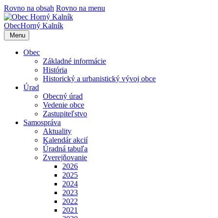
Rovno na obsah
Rovno na menu
Obec
Horný Kalník
Menu
Obec
Základné informácie
História
Historický a urbanistický vývoj obce
Úrad
Obecný úrad
Vedenie obce
Zastupiteľstvo
Samospráva
Aktuality
Kalendár akcií
Úradná tabuľa
Zverejňovanie
2026
2025
2024
2023
2022
2021