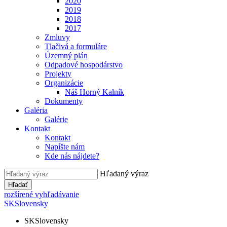
2020
2019
2018
2017
Zmluvy
Tlačivá a formuláre
Územný plán
Odpadové hospodárstvo
Projekty
Organizácie
Náš Horný Kalník
Dokumenty
Galéria
Galérie
Kontakt
Kontakt
Napíšte nám
Kde nás nájdete?
Hľadaný výraz
Hľadať
rozšírené vyhľadávanie
SK
Slovensky
SK
Slovensky