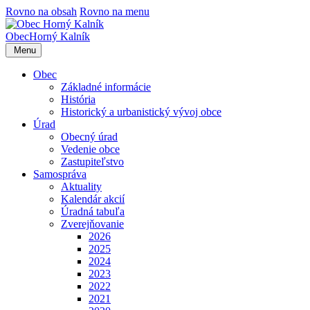
Rovno na obsah
Rovno na menu
Obec
Horný Kalník
Menu
Obec
Základné informácie
História
Historický a urbanistický vývoj obce
Úrad
Obecný úrad
Vedenie obce
Zastupiteľstvo
Samospráva
Aktuality
Kalendár akcií
Úradná tabuľa
Zverejňovanie
2026
2025
2024
2023
2022
2021