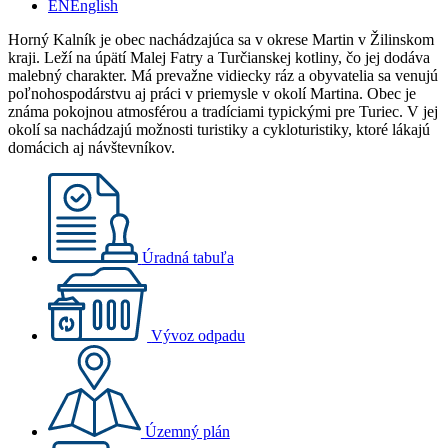
EN
English
Horný Kalník je obec nachádzajúca sa v okrese Martin v Žilinskom
kraji. Leží na úpätí Malej Fatry a Turčianskej kotliny, čo jej dodáva
malebný charakter. Má prevažne vidiecky ráz a obyvatelia sa venujú
poľnohospodárstvu aj práci v priemysle v okolí Martina. Obec je
známa pokojnou atmosférou a tradíciami typickými pre Turiec. V jej
okolí sa nachádzajú možnosti turistiky a cykloturistiky, ktoré lákajú
domácich aj návštevníkov.
Úradná tabuľa
Vývoz odpadu
Územný plán