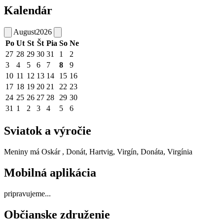
Kalendár
August
2026
Po
Ut
St
Št
Pia
So
Ne
27
28
29
30
31
1
2
3
4
5
6
7
8
9
10
11
12
13
14
15
16
17
18
19
20
21
22
23
24
25
26
27
28
29
30
31
1
2
3
4
5
6
Sviatok a výročie
Meniny má
Oskár
, Donát, Hartvig, Virgín, Donáta, Virgínia
Mobilná aplikácia
pripravujeme...
Občianske združenie