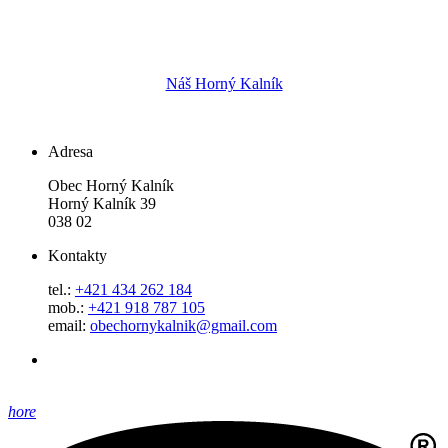
Náš Horný Kalník
Adresa
Obec Horný Kalník
Horný Kalník 39
038 02
Kontakty
tel.:
+421 434 262 184
mob.:
+421 918 787 105
email:
obechornykalnik@gmail.com
hore