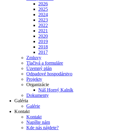
2026
2025
2024
2023
2022
2021
2020
2019
2018
2017
Zmluvy
Tlačivá a formuláre
Územný plán
Odpadové hospodárstvo
Projekty
Organizácie
Náš Horný Kalník
Dokumenty
Galéria
Galérie
Kontakt
Kontakt
Napíšte nám
Kde nás nájdete?