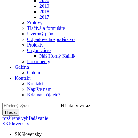
2020
2019
2018
2017
Zmluvy
Tlačivá a formuláre
Územný plán
Odpadové hospodárstvo
Projekty
Organizácie
Náš Horný Kalník
Dokumenty
Galéria
Galérie
Kontakt
Kontakt
Napíšte nám
Kde nás nájdete?
Hľadaný výraz
Hľadať
rozšírené vyhľadávanie
SK
Slovensky
SK
Slovensky