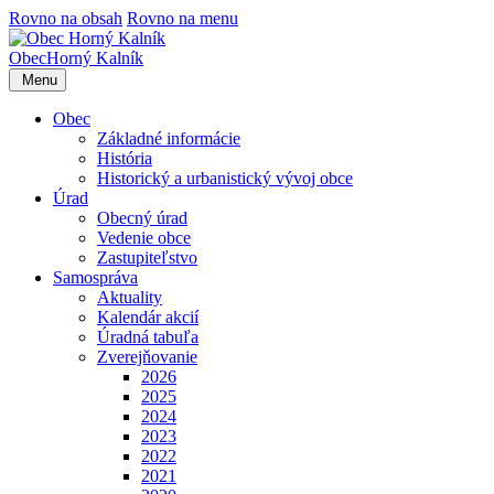
Rovno na obsah
Rovno na menu
Obec
Horný Kalník
Menu
Obec
Základné informácie
História
Historický a urbanistický vývoj obce
Úrad
Obecný úrad
Vedenie obce
Zastupiteľstvo
Samospráva
Aktuality
Kalendár akcií
Úradná tabuľa
Zverejňovanie
2026
2025
2024
2023
2022
2021