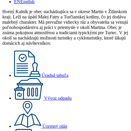
EN
English
Horný Kalník je obec nachádzajúca sa v okrese Martin v Žilinskom
kraji. Leží na úpätí Malej Fatry a Turčianskej kotliny, čo jej dodáva
malebný charakter. Má prevažne vidiecky ráz a obyvatelia sa venujú
poľnohospodárstvu aj práci v priemysle v okolí Martina. Obec je
známa pokojnou atmosférou a tradíciami typickými pre Turiec. V jej
okolí sa nachádzajú možnosti turistiky a cykloturistiky, ktoré lákajú
domácich aj návštevníkov.
Úradná tabuľa
Vývoz odpadu
Územný plán